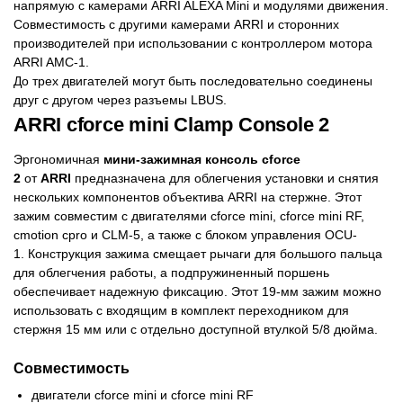
напрямую с камерами ARRI ALEXA Mini и модулями движения.
Совместимость с другими камерами ARRI и сторонних
производителей при использовании с контроллером мотора
ARRI AMC-1.
До трех двигателей могут быть последовательно соединены
друг с другом через разъемы LBUS.
ARRI cforce mini Clamp Console 2
Эргономичная
мини-зажимная консоль cforce
2
от
ARRI
предназначена для облегчения установки и снятия
нескольких компонентов объектива ARRI на стержне. Этот
зажим совместим с двигателями cforce mini, cforce mini RF,
cmotion cpro и CLM-5, а также с блоком управления OCU-
1. Конструкция зажима смещает рычаги для большого пальца
для облегчения работы, а подпружиненный поршень
обеспечивает надежную фиксацию. Этот 19-мм зажим можно
использовать с входящим в комплект переходником для
стержня 15 мм или с отдельно доступной втулкой 5/8 дюйма.
Совместимость
двигатели cforce mini и cforce mini RF