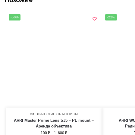
-50%
-22%
СФЕРИЧЕСКИЕ ОБЪЕКТИВЫ
ARRI Master Prime Lens S35 – PL mount –
ARRI WC
Аренда объектива
Ради
100
₽
–
1 600
₽