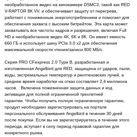
необработанное видео на кинокамере DSMC3, такой как RED
V-RAPTOR 8K VV, и обеспечивает защиту от перегрева,
работает с пониженным энергопотреблением и помогает для
обеспечения захвата с высоким битрейтом. Эта карта может
захватывать все частоты кадров и разрешения, включая Full
HD и необработанное видео 4K, 6K и 8K. Он имеет емкость
660 ГБ и использует шину PCIe 3.0 x2 для обеспечения
максимальной скорости чтения/записи 800 МБ/с.
Серия PRO CFexpress 2.0 Type B, разработанная и
изготовленная Angelbird для RED, защищена от ударов, пыли,
воды, экстремальных температур и рентгеновских лучей, а
среднее время наработки на отказ составляет 2,4 миллиона
часов. . Включена пожизненная защита данных и код
активации для полной ограниченной трехлетней
гарантии. Чтобы получить полную ограниченную гарантию,
продукт необходимо зарегистрировать на портале
персонального обслуживания Angelbird в течение 30 дней
после покупки. Если вы не зарегистрируетесь в течение этого
периода, вступает в силу период правовой гарантии для
конкретного рынка.