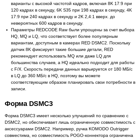
варианты с высокой частотой кадров, включая 8K 17:9 при
120 кадрах в секунду, 6K S35 при 198 кадрах в секунду, 4K
17:9 при 240 кадрах в секунду и 2K 2,4:1 вверх. до
невероятных 600 кадров в секунду.
Параметры REDCODE Raw были упрощены за счет выбора
HQ, MQ и LQ, что соответствует более популярным
вариантам, доступным в камерах RED DSMC2. Поскольку
датчик 8K фиксирует такие большие детали, RED
рекомендует использовать MQ или даже LQ для
большинства случаев, а HQ идеально подходит для работы
с F/X. Скорость передачи данных варьируется от 180 МБ/с
в LQ до 360 МБ/с в HQ, поэтому вы можете
соответствующим образом планировать свои потребности в
записи.
Форма DSMC3
Форма DSMC3 имеет несколько улучшений по сравнению с
DSMC2, но обеспечивает лишь ограниченную совместимость с
аксессуарами DSMC2. Например, ручка KOMODO Outrigger
совместима, но совместимость POGO-коннектора ограничена