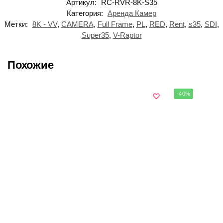
Артикул:
RС-RVR-8K-S35
Категория:
Аренда Камер
Метки:
8K - VV
,
CAMERA
,
Full Frame
,
PL
,
RED
,
Rent
,
s35
,
SDI
,
Super35
,
V-Raptor
Похожие
-40%