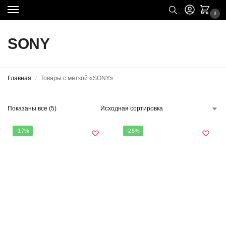
0
SONY
Главная
Товары с меткой «SONY»
/
Показаны все (5)
-17%
-25%