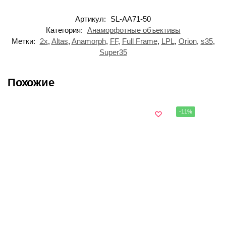
Артикул:
SL-AA71-50
Категория:
Анаморфотные объективы
Метки:
2x
,
Altas
,
Anamorph
,
FF
,
Full Frame
,
LPL
,
Orion
,
s35
,
Super35
Похожие
-11%